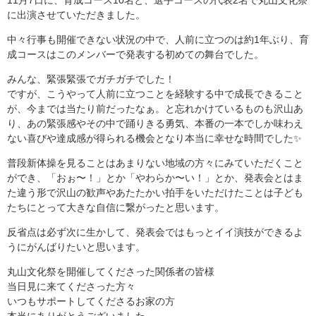
に出演させていただきました。
中々行事も開催できない状況の中で、人前に立つのは約1年ぶり、育
成コースはこのメンバーで発表する初めての舞台でした。
みんな、緊張緊張でガチガチでした！
ですが、こうやって人前に立つことを経験する中で成長できること
が、今までは当たり前だったなぁ。と忘れかけているものも沢山あ
り、あの緊張感やその中で踊りきる勇気、本番の一本でしか味わえ
ない喜びや達成感が得られる機会となり本当に幸せな時間でした✨
普段新体操を見ることはあまりない地域の方々にみていただくこと
ができ、「おぉ〜！」とか「やわらか〜い！」とか、発表会とはま
た違う形で沢山の歓声やあたたかい拍手をいただけたことは子ども
たちにとって大きな自信に繋がったと思います。
反省点は必ず次に生かして、発表会ではもっとイイ演技ができるよ
うにがんばりたいと思います。
丸山文化祭を開催してくださった関係者の皆様
当日見に来てくださった方々
いつもサポートしてくださるお家の方
本当にありがとうございました。